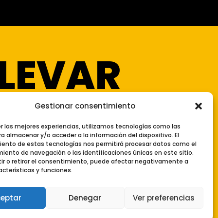
LEVAR
Gestionar consentimiento
er las mejores experiencias, utilizamos tecnologías como las
a almacenar y/o acceder a la información del dispositivo. El
l Sitio
|
Declaración de Accesibilidad
ento de estas tecnologías nos permitirá procesar datos como el
ento de navegación o las identificaciones únicas en este sitio.
ir o retirar el consentimiento, puede afectar negativamente a
acterísticas y funciones.
eptar
Denegar
Ver preferencias