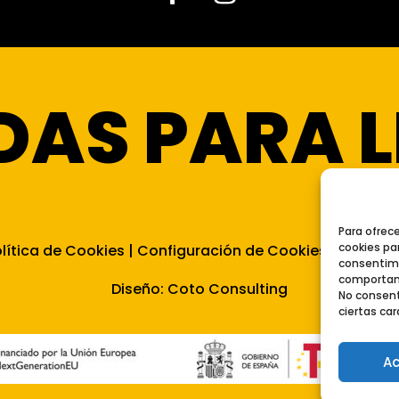
Facebook
Instagram
DAS PARA L
Para ofrec
cookies par
lítica de Cookies
|
Configuración de Cookies
|
Mapa de
consentimi
comportami
Diseño:
Coto Consulting
No consent
ciertas car
Ac