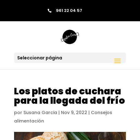
contenido
961 22 04 57
Saltar al contenido
Skip to content
Seleccionar página
Los platos de cuchara
para la llegada del frío
por
Susana Garcia
|
Nov 9, 2022
|
Consejos
alimentación