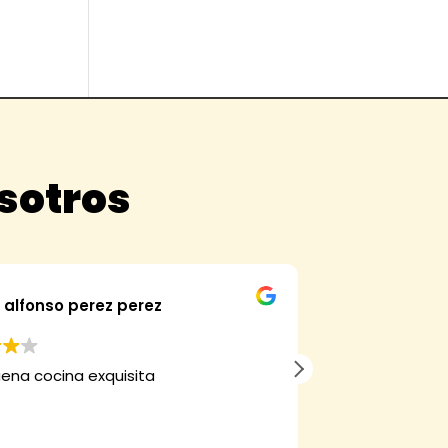
osotros
alfonso perez perez
Fran
ena cocina exquisita
Hemos comprad
verdad que mer
muy bueno