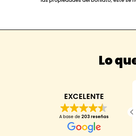
las propiedades del boniato, este se ha
Lo que
Anaïs Darder
EXCELENTE
Mi hijo de 7 anos dice: "me ha encantado,
A base de
203 reseñas
es el mejor arroz de mi vida y nunca he
encontrado una tienda que tenga el mejor
arroz del mundo hasta hoy".