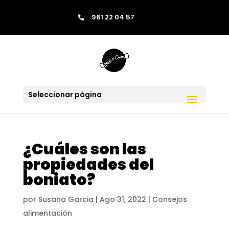
contenido
961 22 04 57
Saltar al contenido
Skip to content
Seleccionar página
¿Cuáles son las
propiedades del
boniato?
por
Susana Garcia
|
Ago 31, 2022
|
Consejos
alimentación