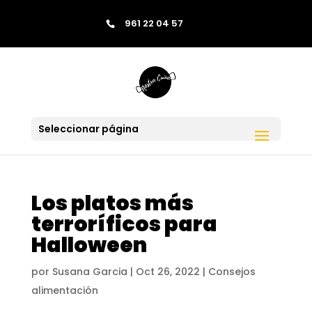
contenido
961 22 04 57
Saltar al contenido
Skip to content
Seleccionar página
Los platos más
terroríficos para
Halloween
por
Susana Garcia
|
Oct 26, 2022
|
Consejos
alimentación