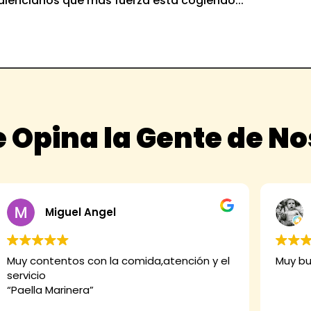
valencianos que más fuerza está cogiendo...
 Opina la Gente de N
Miguel Angel
Muy contentos con la comida,atención y el
Muy bu
servicio
“Paella Marinera”