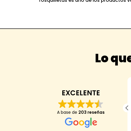
rosquilletas es uno de los productos 
Lo que
Anaïs Darder
EXCELENTE
Mi hijo de 7 anos dice: "me ha encantado,
A base de
203 reseñas
es el mejor arroz de mi vida y nunca he
encontrado una tienda que tenga el mejor
arroz del mundo hasta hoy".