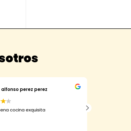
osotros
alfonso perez perez
Fran
ena cocina exquisita
Hemos comprad
verdad que mer
muy bueno