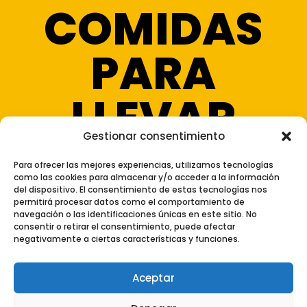
COMIDAS
PARA
LLEVAR
Gestionar consentimiento
Para ofrecer las mejores experiencias, utilizamos tecnologías
como las cookies para almacenar y/o acceder a la información
del dispositivo. El consentimiento de estas tecnologías nos
permitirá procesar datos como el comportamiento de
Aviso Legal
|
Política de Privacidad
navegación o las identificaciones únicas en este sitio. No
consentir o retirar el consentimiento, puede afectar
|
Política de Cookies
|
Configuración de
negativamente a ciertas características y funciones.
Cookies
|
Mapa del Sitio
|
Declaración de
Accesibilidad
Aceptar
Diseño:
Coto Consulting