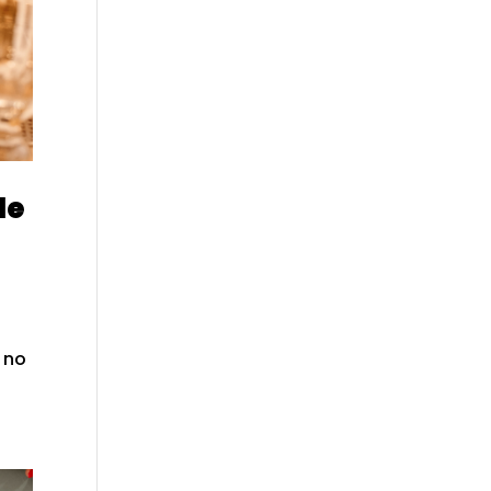
de
e
 no