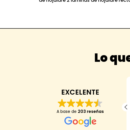
de hojaldre 2 láminas de hojaldre rec
Lo que
Anaïs Darder
EXCELENTE
Mi hijo de 7 anos dice: "me ha encantado,
A base de
203 reseñas
es el mejor arroz de mi vida y nunca he
encontrado una tienda que tenga el mejor
arroz del mundo hasta hoy".