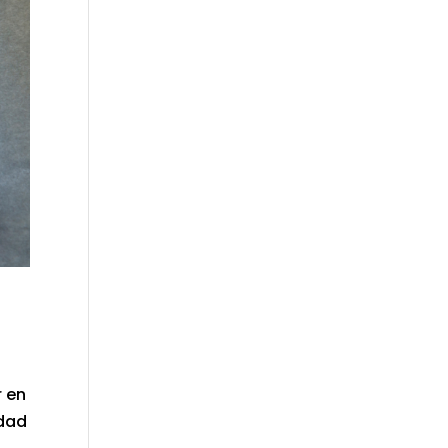
r en
idad