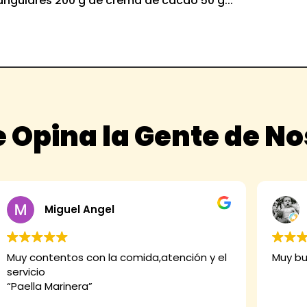
tangulares 200 g de crema de cacao 50 g...
 Opina la Gente de N
Miguel Angel
Muy contentos con la comida,atención y el
Muy bu
servicio
“Paella Marinera”