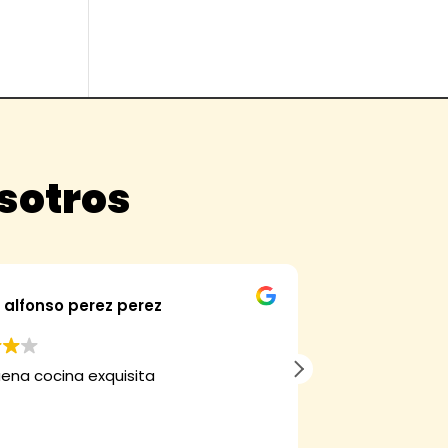
osotros
alfonso perez perez
Fran
ena cocina exquisita
Hemos comprad
verdad que mer
muy bueno