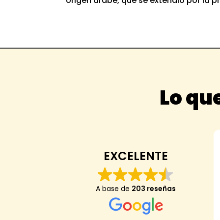
origen arabe, que se extendió por la p
Lo que
EXCELENTE
A base de
203 reseñas