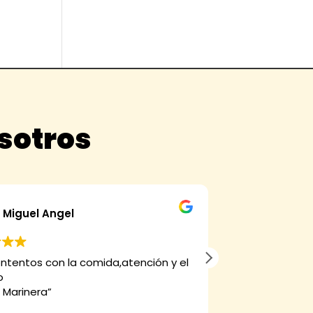
osotros
Miguel Angel
alfons
ntentos con la comida,atención y el
Muy buena coci
o
 Marinera”