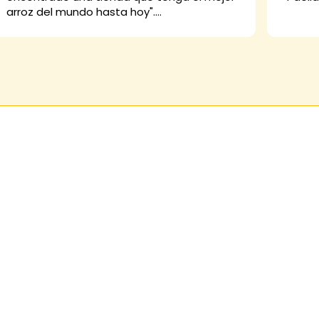
arroz del mundo hasta hoy".
Y yo digo que está buenísimo, el arroz Thai,
la paella, las croquetas... Y ellos no pueden
ser más majos. De diez.