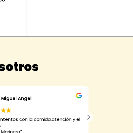
osotros
Miguel Angel
alfons
ntentos con la comida,atención y el
Muy buena coci
o
 Marinera”