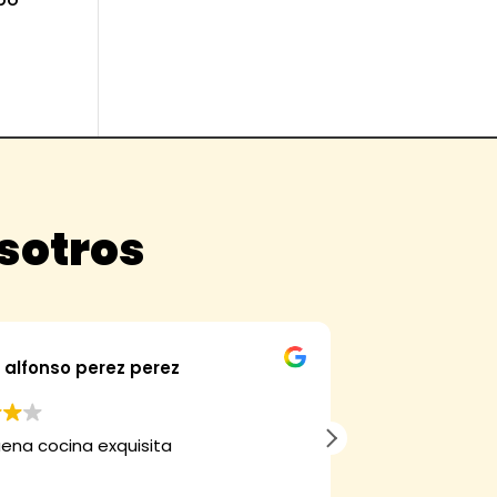
osotros
alfonso perez perez
Fran
ena cocina exquisita
Hemos comprad
verdad que mer
muy bueno