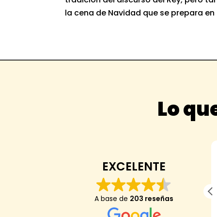
la cena de Navidad que se prepara en Za
Lo que
Anaïs Darder
EXCELENTE
Mi hijo de 7 anos dice: "me ha encantado,
A base de
203 reseñas
es el mejor arroz de mi vida y nunca he
encontrado una tienda que tenga el mejor