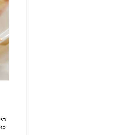
 es
ero