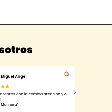
osotros
alfonso perez perez
ida,atención y el
Muy buena cocina exquisita