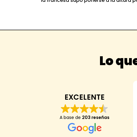
la francesa supo ponerse a la altura p
Lo que
Anaïs Da
EXCELENTE
Mi hijo de 7 anos
A base de
203 reseñas
es el mejor arroz
encontrado una t
arroz del mundo 