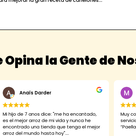
ara mejorar la gran receta de canelones...
 Opina la Gente de N
rder
Miguel Angel
 dice: "me ha encantado,
Muy contentos con la com
 de mi vida y nunca he
servicio
ienda que tenga el mejor
“Paella Marinera”
hasta hoy".