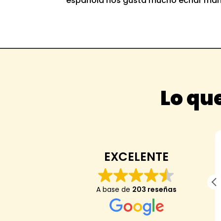
española nos gusta mucho echar mano d
Lo que
Anaïs Darder
EXCELENTE
Mi hijo de 7 anos dice: "me ha encantado,
A base de
203 reseñas
es el mejor arroz de mi vida y nunca he
encontrado una tienda que tenga el mejor
arroz del mundo hasta hoy".