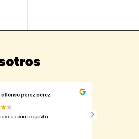
osotros
alfonso perez perez
Fran
ena cocina exquisita
Hemos comprad
verdad que mer
muy bueno