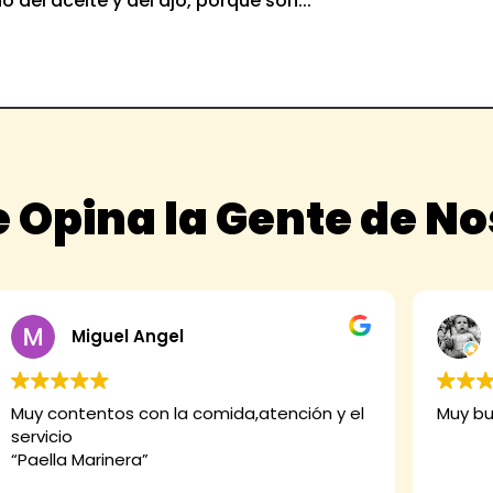
el aceite y del ajo, porque son...
 Opina la Gente de N
Miguel Angel
Muy contentos con la comida,atención y el
Muy bu
servicio
“Paella Marinera”