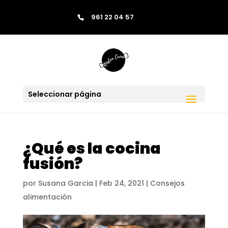
contenido
961 22 04 57
Saltar al contenido
Skip to content
Seleccionar página
¿Qué es la cocina
fusión?
por
Susana Garcia
|
Feb 24, 2021
|
Consejos
alimentación