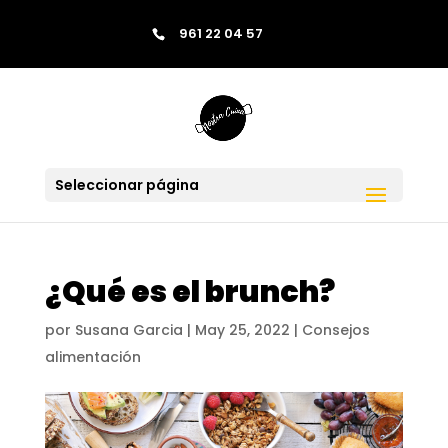
contenido
961 22 04 57
Saltar al contenido
Skip to content
Seleccionar página
¿Qué es el brunch?
por
Susana Garcia
|
May 25, 2022
|
Consejos
alimentación