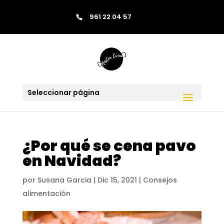
contenido
961 22 04 57
Saltar al contenido
Skip to content
Seleccionar página
¿Por qué se cena pavo
en Navidad?
por
Susana Garcia
|
Dic 15, 2021
|
Consejos
alimentación