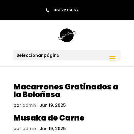
contenido
961 22 04 57
Saltar al contenido
Skip to content
Seleccionar página
Macarrones Gratinados a
la Boloñesa
por
admin
|
Jun 19, 2025
Musaka de Carne
por
admin
|
Jun 19, 2025