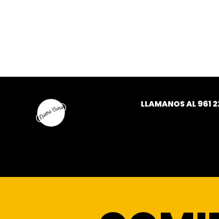
LLAMANOS AL
961 2