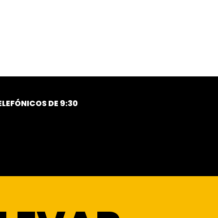
LEFÓNICOS DE 9:30