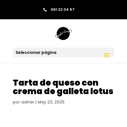
contenido
961 22 04 57
Saltar al contenido
Skip to content
Seleccionar página
Tarta de queso con
crema de galleta lotus
por
admin
|
May 23, 2025