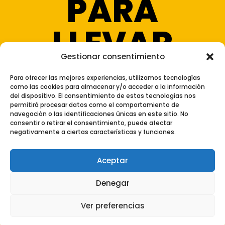
PARA
LLEVAR
Gestionar consentimiento
Para ofrecer las mejores experiencias, utilizamos tecnologías
como las cookies para almacenar y/o acceder a la información
del dispositivo. El consentimiento de estas tecnologías nos
permitirá procesar datos como el comportamiento de
Aviso Legal
|
Política de Privacidad
navegación o las identificaciones únicas en este sitio. No
consentir o retirar el consentimiento, puede afectar
|
Política de Cookies
|
Configuración de
negativamente a ciertas características y funciones.
Cookies
|
Mapa del Sitio
|
Declaración de
Accesibilidad
Aceptar
Diseño:
Coto Consulting
Denegar
Ver preferencias