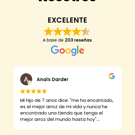
EXCELENTE
A base de
203 reseñas
Anaïs Darder
Mi hijo de 7 anos dice: "me ha encantado,
es el mejor arroz de mi vida y nunca he
e
encontrado una tienda que tenga el
mejor arroz del mundo hasta hoy".
Y yo digo que está buenísimo, el arroz
Thai, la paella, las croquetas... Y ellos no