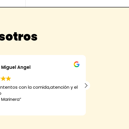
osotros
Miguel Angel
alfons
ntentos con la comida,atención y el
Muy buena coci
o
 Marinera”