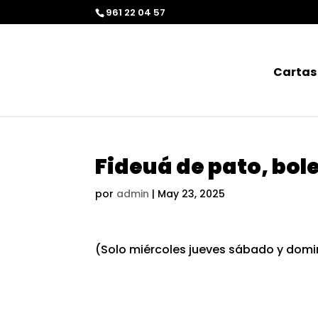
Saltar al contenido
contenido
Skip to content
961 22 04 57
Cartas
Fideuá de pato, bole
por
admin
|
May 23, 2025
(Solo miércoles jueves sábado y dom