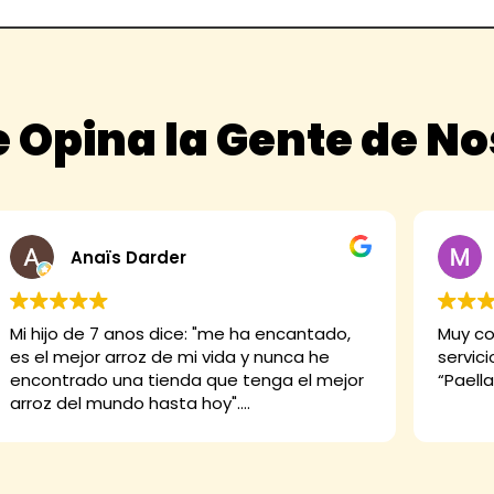
 Opina la Gente de N
Anaïs Darder
Mi hijo de 7 anos dice: "me ha encantado,
Muy co
es el mejor arroz de mi vida y nunca he
servici
encontrado una tienda que tenga el mejor
“Paella
arroz del mundo hasta hoy".
Y yo digo que está buenísimo, el arroz Thai,
la paella, las croquetas... Y ellos no pueden
ser más majos. De diez.