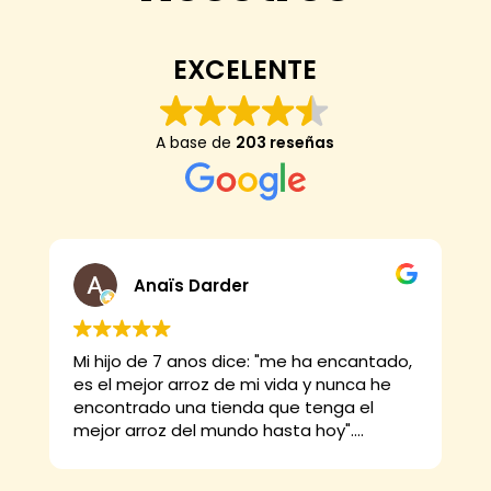
EXCELENTE
A base de
203 reseñas
Anaïs Darder
Mi hijo de 7 anos dice: "me ha encantado,
es el mejor arroz de mi vida y nunca he
e
encontrado una tienda que tenga el
mejor arroz del mundo hasta hoy".
Y yo digo que está buenísimo, el arroz
Thai, la paella, las croquetas... Y ellos no