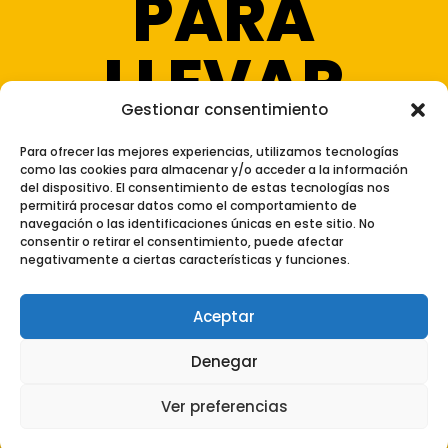
PARA
LLEVAR
Gestionar consentimiento
Para ofrecer las mejores experiencias, utilizamos tecnologías
como las cookies para almacenar y/o acceder a la información
del dispositivo. El consentimiento de estas tecnologías nos
permitirá procesar datos como el comportamiento de
Aviso Legal
|
Política de Privacidad
navegación o las identificaciones únicas en este sitio. No
consentir o retirar el consentimiento, puede afectar
|
Política de Cookies
|
Configuración de
negativamente a ciertas características y funciones.
Cookies
|
Mapa del Sitio
|
Declaración de
Accesibilidad
Aceptar
Diseño:
Coto Consulting
Denegar
Ver preferencias