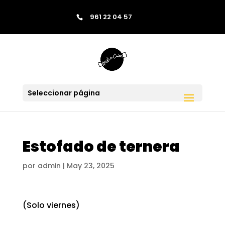
contenido
961 22 04 57
Saltar al contenido
Skip to content
Seleccionar página
Estofado de ternera
por
admin
|
May 23, 2025
(Solo viernes)