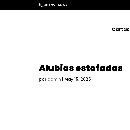
Saltar al contenido
contenido
Skip to content
961 22 04 57
Cartas
Alubias estofadas
por
admin
|
May 15, 2025