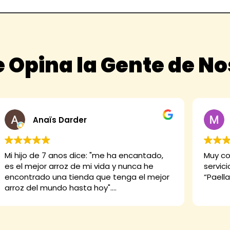
 Opina la Gente de N
Anaïs Darder
Mi hijo de 7 anos dice: "me ha encantado,
Muy co
es el mejor arroz de mi vida y nunca he
servici
encontrado una tienda que tenga el mejor
“Paella
arroz del mundo hasta hoy".
Y yo digo que está buenísimo, el arroz Thai,
la paella, las croquetas... Y ellos no pueden
ser más majos. De diez.