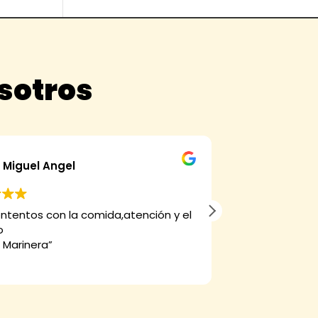
osotros
Miguel Angel
alfons
ntentos con la comida,atención y el
Muy buena coci
o
 Marinera”